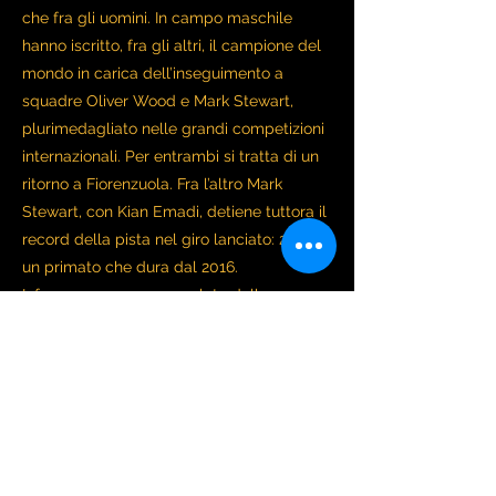
che fra gli uomini. In campo maschile
hanno iscritto, fra gli altri, il campione del
mondo in carica dell’inseguimento a
squadre Oliver Wood e Mark Stewart,
plurimedagliato nelle grandi competizioni
internazionali. Per entrambi si tratta di un
ritorno a Fiorenzuola. Fra l’altro Mark
Stewart, con Kian Emadi, detiene tuttora il
record della pista nel giro lanciato: 20”458,
un primato che dura dal 2016.
Info e programma completo della
manifestazione sono disponibili sul sito
www.fiorenzuolatrack.eu
.
Precedente
Successivo
FIORENZUOLA INTERNATIONAL TRACK