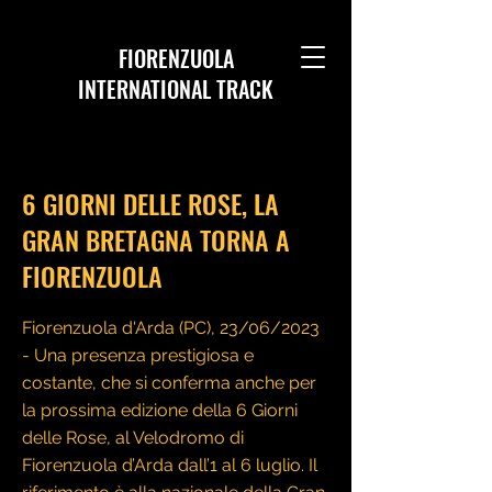
FIORENZUOLA
INTERNATIONAL TRACK
< Back
6 GIORNI DELLE ROSE, LA
GRAN BRETAGNA TORNA A
FIORENZUOLA
Fiorenzuola d'Arda (PC), 23/06/2023
- Una presenza prestigiosa e
costante, che si conferma anche per
la prossima edizione della 6 Giorni
delle Rose, al Velodromo di
Fiorenzuola d’Arda dall’1 al 6 luglio. Il