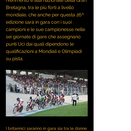
riferimento è alla nazionale della Gran
Bretagna, tra le più forti a livello
mondiale, che anche per questa 26^
edizione sarà in gara con i suoi
campioni e le sue campionesse nelle
sei giornate di gare che assegnano
punti Uci dai quali dipendono le
qualificazioni a Mondiali e Olimpiadi
su pista.
I britannici saranno in gara sia tra le donne